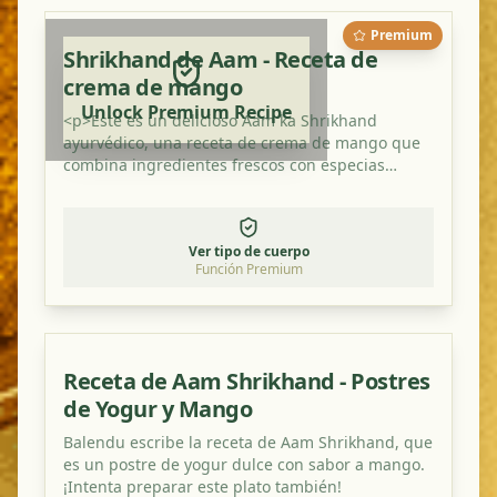
Premium
Shrikhand de Aam - Receta de
crema de mango
Unlock Premium Recipe
<p>Este es un delicioso Aam ka Shrikhand
ayurvédico, una receta de crema de mango que
combina ingredientes frescos con especias
tradicionales. Es un plato perfecto para
equilibrar tus doshas y disfrutar de una comida
saludable y llena de sabor.</p>
Ver tipo de cuerpo
Función Premium
Receta de Aam Shrikhand - Postres
de Yogur y Mango
Balendu escribe la receta de Aam Shrikhand, que
es un postre de yogur dulce con sabor a mango.
¡Intenta preparar este plato también!