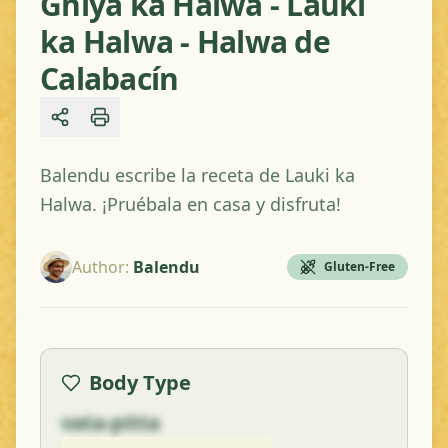
Ghiya ka Halwa - Lauki
ka Halwa - Halwa de
Calabacín
Share
Balendu escribe la receta de Lauki ka
Halwa. ¡Pruébala en casa y disfruta!
Author
:
Balendu
Gluten-Free
Body Type
vata-pitta