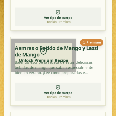
Ver tipo de cuerpo
Función Premium
Premium
Aamras o Batido de Mango y Lassi
de Mango
Unlock Premium Recipe
Balendu escribe la receta de estas deliciosas
bebidas de mango que saben especialmente
bien en verano. ¡Lee cómo prepararlas e
inténtalo en casa!
Ver tipo de cuerpo
Función Premium