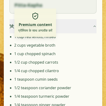
Pitta-Kapha
Premium content
Ingredients
प्रीमियम के साथ अनलॉक करें
1 cup red lentils, rinsed
2 cups vegetable broth
1 cup chopped spinach
1/2 cup chopped carrots
1/4 cup chopped cilantro
1 teaspoon cumin seeds
1/2 teaspoon coriander powder
1/4 teaspoon turmeric powder
1/4 teaspoon ginger powder