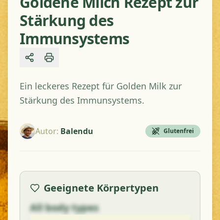
Goldene Milch Rezept zur
Stärkung des
Immunsystems
Share
Ein leckeres Rezept für Golden Milk zur
Stärkung des Immunsystems.
Autor
:
Balendu
Glutenfrei
Geeignete Körpertypen
All body types